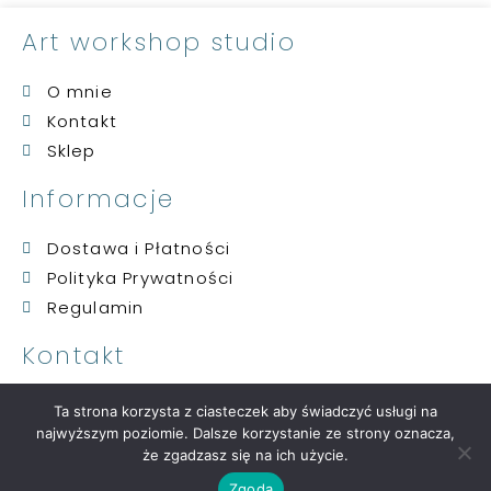
Art workshop studio
O mnie
Kontakt
Sklep
Informacje
Dostawa i Płatności
Polityka Prywatności
Regulamin
Kontakt
artwskontakt@gmail.com
Ta strona korzysta z ciasteczek aby świadczyć usługi na
509 084 381
najwyższym poziomie. Dalsze korzystanie ze strony oznacza,
że zgadzasz się na ich użycie.
Copyright © 2021 ART WORKSHOP STUDIO | Strona stworzona w ramach projektu atwi
Zgoda