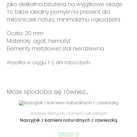
jako delikatna biżuteria na wyjątkowe okazje.
To także idealny pomysł na prezent dla
miłośniczek natury, minimalizmu i rękodzieła.
Oczko: 20 mm
Materiały: agat, hematyt
Elementy metalowe
:
stal nierdzewna
Wysyłka w ciągu 1-2 dni roboczych.
Może spodoba się również…
DODAJ DO KOSZYKA
Biżuteria
,
Naszyjniki z kamieni naturalnych
Naszyjnik z kamieni naturalnych z zawieszką
129,00
zł