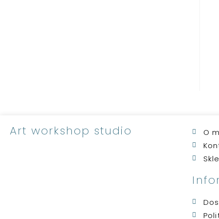
Art workshop studio
O m
Kon
Skl
Inf
Dos
Pol