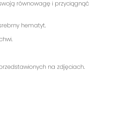
o swoją równowagę i przyciągnąć
 srebrny hematyt.
chwi.
rzedstawionych na zdjęciach.