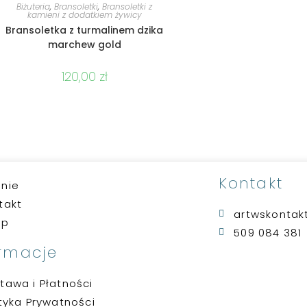
DODAJ DO KOSZYKA
Biżuteria
,
Bransoletki
,
Bransoletki z
kamieni z dodatkiem żywicy
Bransoletka z turmalinem dzika
marchew gold
120,00
zł
Kontakt
nie
takt
artwskonta
ep
509 084 381
ormacje
tawa i Płatności
ityka Prywatności