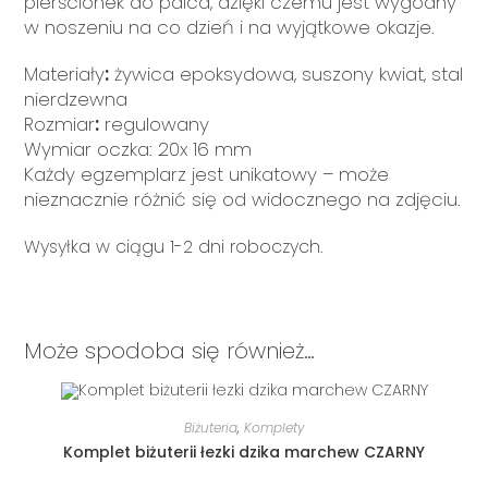
pierścionek do palca, dzięki czemu jest wygodny
w noszeniu na co dzień i na wyjątkowe okazje.
Materiały
:
żywica epoksydowa, suszony kwiat, stal
nierdzewna
Rozmiar
:
regulowany
Wymiar oczka: 20x 16 mm
Każdy egzemplarz jest unikatowy – może
nieznacznie różnić się od widocznego na zdjęciu.
Wysyłka w ciągu 1-2 dni roboczych.
Może spodoba się również…
DODAJ DO KOSZYKA
Biżuteria
,
Komplety
Komplet biżuterii łezki dzika marchew CZARNY