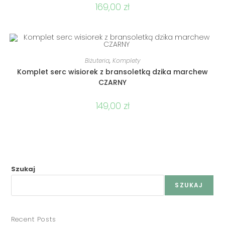
169,00
zł
DODAJ DO KOSZYKA
Biżuteria
,
Komplety
Komplet serc wisiorek z bransoletką dzika marchew
CZARNY
149,00
zł
Szukaj
SZUKAJ
Recent Posts