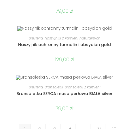
79,00
zł
DODAJ DO KOSZYKA
Biżuteria
,
Naszyjniki z kamieni naturalnych
Naszyjnik ochronny turmalin i obsydian gold
129,00
zł
DODAJ DO KOSZYKA
Biżuteria
,
Bransoletki
,
Bransoletki z kamieni
Bransoletka SERCA masa perłowa BIAŁA silver
79,00
zł