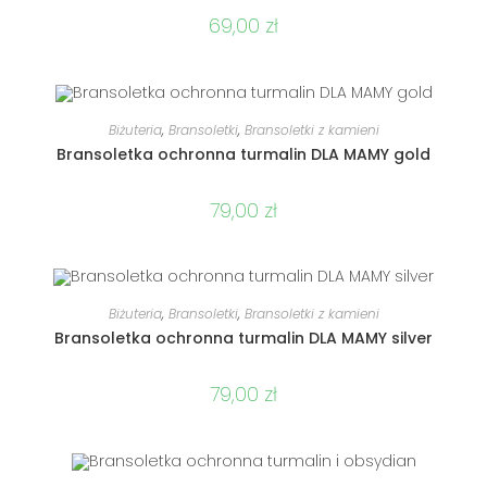
69,00
zł
DODAJ DO KOSZYKA
Biżuteria
,
Bransoletki
,
Bransoletki z kamieni
Bransoletka ochronna turmalin DLA MAMY gold
79,00
zł
DODAJ DO KOSZYKA
Biżuteria
,
Bransoletki
,
Bransoletki z kamieni
Bransoletka ochronna turmalin DLA MAMY silver
79,00
zł