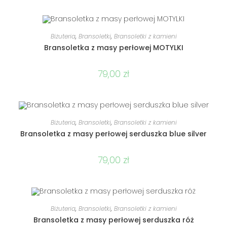
DODAJ DO KOSZYKA
Biżuteria
,
Bransoletki
,
Bransoletki z kamieni
Bransoletka z masy perłowej MOTYLKI
79,00
zł
DODAJ DO KOSZYKA
Biżuteria
,
Bransoletki
,
Bransoletki z kamieni
Bransoletka z masy perłowej serduszka blue silver
79,00
zł
DODAJ DO KOSZYKA
Biżuteria
,
Bransoletki
,
Bransoletki z kamieni
Bransoletka z masy perłowej serduszka róż