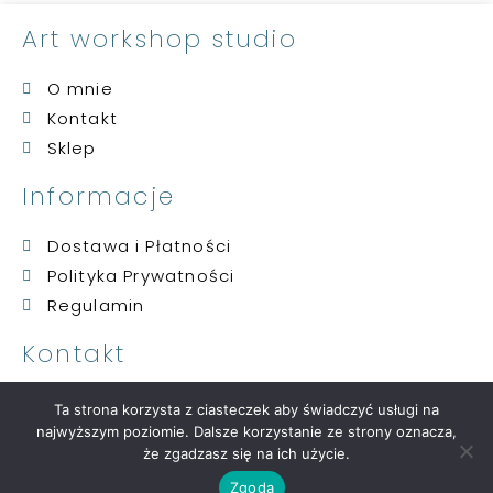
Art workshop studio
O mnie
Kontakt
Sklep
Informacje
Dostawa i Płatności
Polityka Prywatności
Regulamin
Kontakt
artwskontakt@gmail.com
Ta strona korzysta z ciasteczek aby świadczyć usługi na
509 084 381
najwyższym poziomie. Dalsze korzystanie ze strony oznacza,
że zgadzasz się na ich użycie.
Copyright © 2021 ART WORKSHOP STUDIO | Strona stworzona w ramach projektu atwi
Zgoda