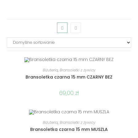
DODAJ DO KOSZYKA
Biżuteria
,
Bransoletki z żywicy
Bransoletka czarna 15 mm CZARNY BEZ
69,00
zł
DODAJ DO KOSZYKA
Biżuteria
,
Bransoletki z żywicy
Bransoletka czarna 15 mm MUSZLA