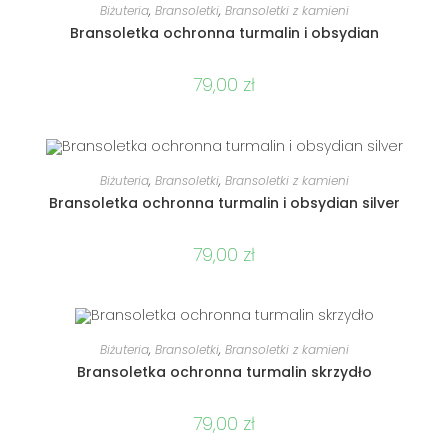
DODAJ DO KOSZYKA
Biżuteria
,
Bransoletki
,
Bransoletki z kamieni
Bransoletka ochronna turmalin i obsydian
79,00
zł
DODAJ DO KOSZYKA
Biżuteria
,
Bransoletki
,
Bransoletki z kamieni
Bransoletka ochronna turmalin i obsydian silver
79,00
zł
DODAJ DO KOSZYKA
Biżuteria
,
Bransoletki
,
Bransoletki z kamieni
Bransoletka ochronna turmalin skrzydło
79,00
zł