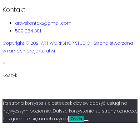
Kontakt
artwskontakt@gmail.com
509 084 381
Copyright © 2021 ART WORKSHOP STUDIO | Strona stworzona
w ramach projektu atwi
×
Koszyk
Ta strona korzysta z ciasteczek aby świadczyć usługi na
najwyższym poziomie. Dalsze korzystanie ze strony oznacza,
że zgadzasz się na ich użycie.
Zgoda