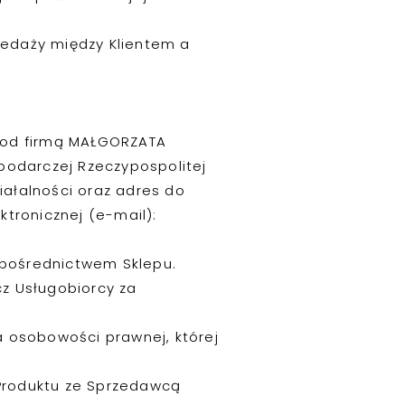
edaży między Klientem a
pod firmą MAŁGORZATA
spodarczej Rzeczypospolitej
iałalności oraz adres do
ktronicznej (e-mail):
pośrednictwem Sklepu.
z Usługobiorcy za
 osobowości prawnej, której
Produktu ze Sprzedawcą