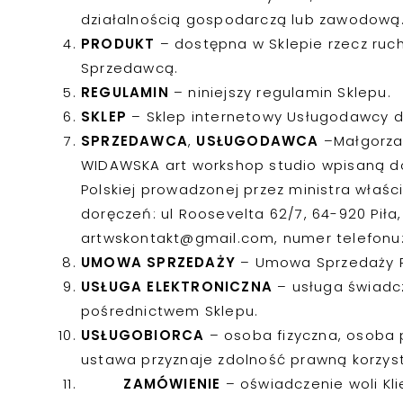
działalnością gospodarczą lub zawodową
PRODUKT
– dostępna w Sklepie rzecz ru
Sprzedawcą.
REGULAMIN
– niniejszy regulamin Sklepu.
SKLEP
– Sklep internetowy Usługodawcy d
SPRZEDAWCA
,
USŁUGODAWCA
–Małgorza
WIDAWSKA art workshop studio wpisaną do 
Polskiej prowadzonej przez ministra właś
doręczeń: ul Roosevelta 62/7, 64-920 Piła
artwskontakt@gmail.com, numer telefonu
UMOWA SPRZEDAŻY
– Umowa Sprzedaży P
USŁUGA ELEKTRONICZNA
– usługa świadc
pośrednictwem Sklepu.
USŁUGOBIORCA
– osoba fizyczna, osoba 
ustawa przyznaje zdolność prawną korzysta
ZAMÓWIENIE
– oświadczenie woli Kl