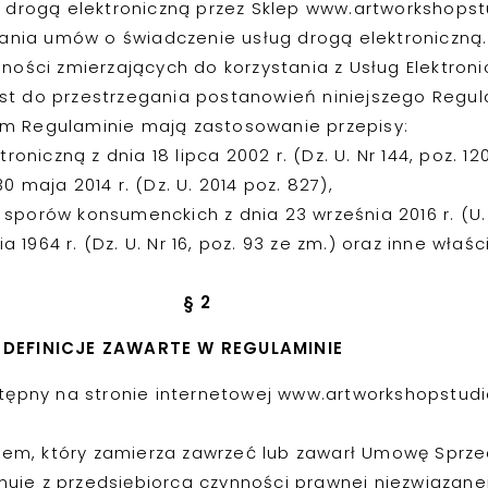
h drogą elektroniczną przez Sklep www.artworkshopst
ywania umów o świadczenie usług drogą elektroniczną.
ności zmierzających do korzystania z Usług Elektron
st do przestrzegania postanowień niniejszego Regul
m Regulaminie mają zastosowanie przepisy:
niczną z dnia 18 lipca 2002 r. (Dz. U. Nr 144, poz. 12
maja 2014 r. (Dz. U. 2014 poz. 827),
orów konsumenckich z dnia 23 września 2016 r. (U. 2
a 1964 r. (Dz. U. Nr 16, poz. 93 ze zm.) oraz inne wła
§
2
DEFINICJE ZAWARTE W REGULAMINIE
tępny na stronie internetowej www.artworkshopstudio
m, który zamierza zawrzeć lub zawarł Umowę Sprze
nuje z przedsiębiorcą czynności prawnej niezwiązanej