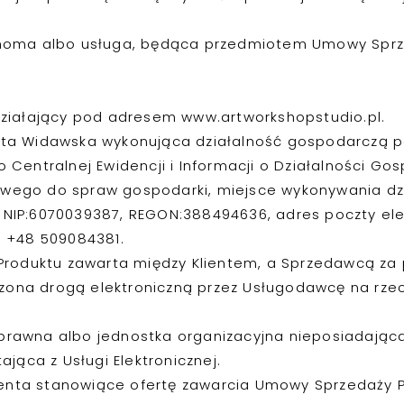
.
choma albo usługa, będąca przedmiotem Umowy Sprz
ziałający pod adresem www.artworkshopstudio.pl.
ta Widawska wykonująca działalność gospodarczą 
Centralnej Ewidencji i Informacji o Działalności Go
ciwego do spraw gospodarki, miejsce wykonywania dz
, NIP:6070039387, REGON:388494636, adres poczty ele
: +48 509084381.
roduktu zawarta między Klientem, a Sprzedawcą za 
zona drogą elektroniczną przez Usługodawcę na rzec
prawna albo jednostka organizacyjna nieposiadająca
jąca z Usługi Elektronicznej.
ienta stanowiące ofertę zawarcia Umowy Sprzedaży 