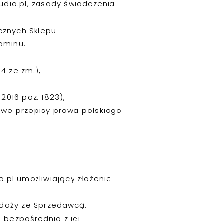
udio.pl, zasady świadczenia
icznych Sklepu
aminu.
04 ze zm.),
016 poz. 1823),
ściwe przepisy prawa polskiego
.pl umożliwiający złożenie
daży ze Sprzedawcą.
 bezpośrednio z jej