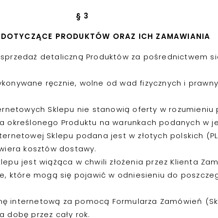
§
3
 DOTYCZĄCE PRODUKTÓW ORAZ ICH ZAMAWIANIA
sprzedaż detaliczną Produktów za pośrednictwem sie
konywane ręcznie, wolne od wad fizycznych i prawnyc
ernetowych Sklepu nie stanowią oferty w rozumieniu 
na określonego Produktu na warunkach podanych w je
ernetowej Sklepu podana jest w złotych polskich (PL
awiera kosztów dostawy.
epu jest wiążąca w chwili złożenia przez Klienta Za
ie, które mogą się pojawić w odniesieniu do poszcz
nę internetową za pomocą Formularza Zamówień (Sk
a dobę przez cały rok.