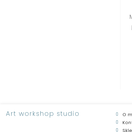
Art workshop studio
O m
Kon
Skl