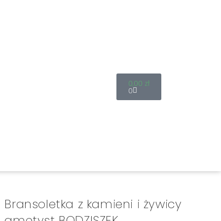
0,00
zł
0
Bransoletka z kamieni i żywicy
ametyst BODZISZEK