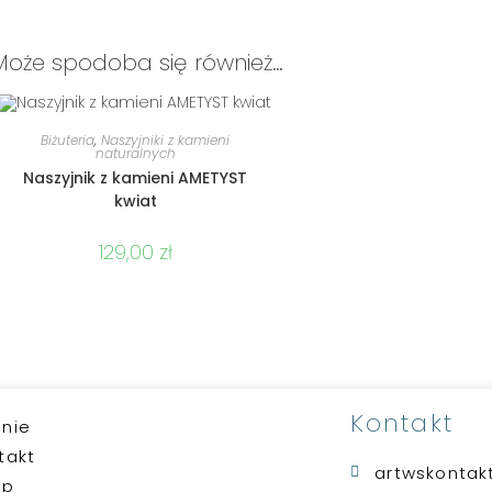
Może spodoba się również…
DODAJ DO KOSZYKA
Biżuteria
,
Naszyjniki z kamieni
naturalnych
Naszyjnik z kamieni AMETYST
kwiat
129,00
zł
Kontakt
nie
takt
artwskonta
ep