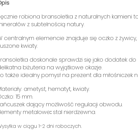
Opis
ęcznie robiona bransoletka z naturalnych kamieni t
inerałów z subtelnością natury.
 centralnym elemencie znajduje się oczko z żywicy,
uszone kwiaty.
ransoletka doskonale sprawdzi się jako dodatek do c
elikatna biżuteria na wyjątkowe okazje.
o także idealny pomysł na prezent dla miłośniczek na
ateriały: ametyst, hematyt, kwiaty.
czko: 15 mm.
Łańcuszek dający możliwość regulacji obwodu.
Elementy metalowe
:
stal nierdzewna.
ysyłka w ciągu 1-2 dni roboczych.