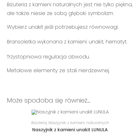
Biżuteria z kamieni naturalnych jest nie tylko piękna,
ale także niesie ze sobą głęboki symbolizm.
Wybierz unakit jeśli potrzebujesz równowagi.
Bransoletka wykonana z kamieni: unakit, hematyt.
Trzystopniowa regulacja obwodu.
Metalowe elementy ze stali nierdzewnej.
Może spodoba się również…
DODAJ DO KOSZYKA
Biżuteria
,
Naszyjniki z kamieni naturalnych
Naszyjnik z kamieni unakit LUNULA