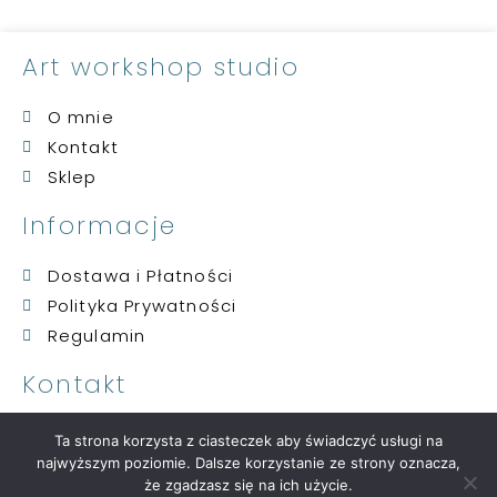
Art workshop studio
O mnie
Kontakt
Sklep
Informacje
Dostawa i Płatności
Polityka Prywatności
Regulamin
Kontakt
artwskontakt@gmail.com
Ta strona korzysta z ciasteczek aby świadczyć usługi na
509 084 381
najwyższym poziomie. Dalsze korzystanie ze strony oznacza,
że zgadzasz się na ich użycie.