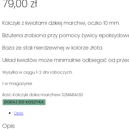
79,00
zł
Kolczyki z kwiatami dzikiej marchwi, oczko 10 mm.
Biżuteria zrobiona przy pomocy żywicy epoksydowej
Baza ze stali nierdzewnej w kolorze złota.
Układ kwiatów może minimalnie odbiegać od przed
Wysyłka w ciągu 1-2 dni roboczych.
1 w magazynie
ilość Kolczyki dzika marchew SZMARAGD
DODAJ DO KOSZYKA
Opis
Opis