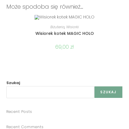
Może spodoba się również…
DODAJ DO KOSZYKA
Biżuteria
,
Wisiorki
Wisiorek kotek MAGIC HOLO
69,00
zł
Szukaj
SZUKAJ
Recent Posts
Recent Comments