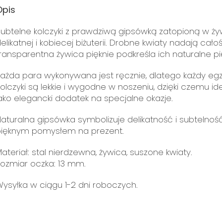
Opis
ubtelne kolczyki z prawdziwą gipsówką zatopioną w ży
elikatnej i kobiecej biżuterii. Drobne kwiaty nadają cał
ransparentna żywica pięknie podkreśla ich naturalne pi
ażda para wykonywana jest ręcznie, dlatego każdy egz
olczyki są lekkie i wygodne w noszeniu, dzięki czemu id
ako elegancki dodatek na specjalne okazje.
aturalna gipsówka symbolizuje delikatność i subtelność
pięknym pomysłem na prezent.
ateriał: stal nierdzewna, żywica, suszone kwiaty.
ozmiar oczka: 13 mm.
ysyłka w ciągu 1-2 dni roboczych.