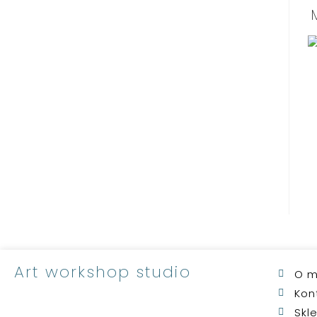
Art workshop studio
O m
Kon
Skl