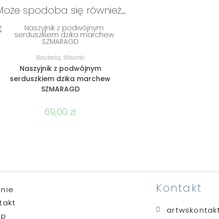
Może spodoba się również…
DODAJ DO KOSZYKA
Biżuteria
,
Wisiorki
Naszyjnik z podwójnym
serduszkiem dzika marchew
SZMARAGD
69,00
zł
Kontakt
nie
takt
artwskonta
ep