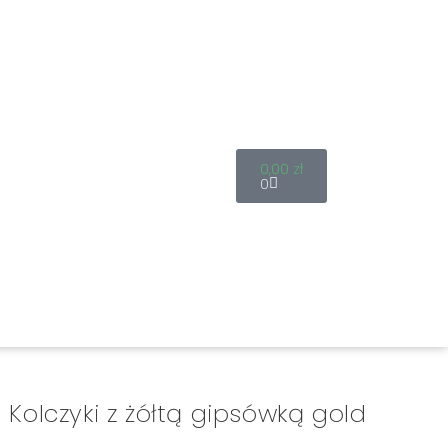
0,00
zł
0
Kolczyki z żółtą gipsówką gold