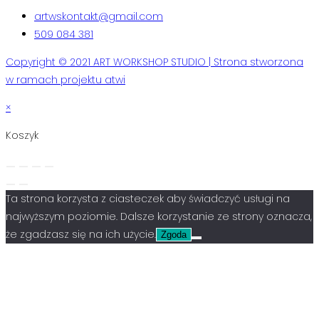
artwskontakt@gmail.com
509 084 381
Copyright © 2021 ART WORKSHOP STUDIO | Strona stworzona
w ramach projektu atwi
×
Koszyk
Ta strona korzysta z ciasteczek aby świadczyć usługi na
najwyższym poziomie. Dalsze korzystanie ze strony oznacza,
że zgadzasz się na ich użycie.
Zgoda