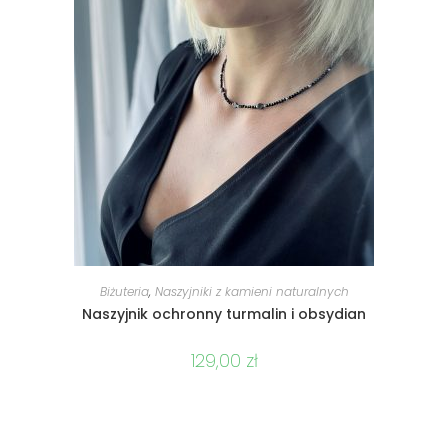
DODAJ DO KOSZYKA
Biżuteria
,
Naszyjniki z kamieni naturalnych
Naszyjnik ochronny turmalin i obsydian
129,00
zł